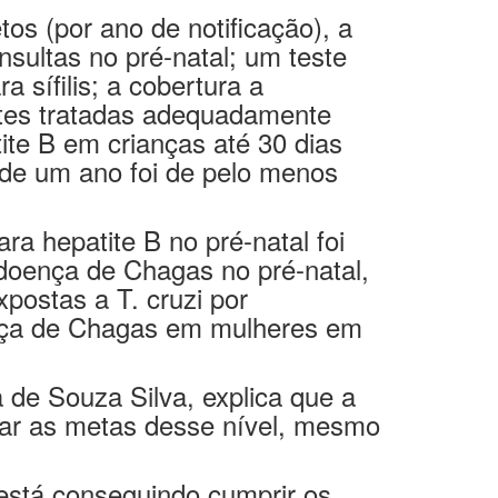
sultas no pré-natal; um teste
 sífilis; a cobertura a
antes tratadas adequadamente
ite B em crianças até 30 dias
 de um ano foi de pelo menos
a hepatite B no pré-natal foi
 doença de Chagas no pré-natal,
postas a T. cruzi por
oença de Chagas em mulheres em
de Souza Silva, explica que a
nçar as metas desse nível, mesmo
está conseguindo cumprir os
nal. É a demonstração da