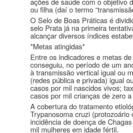
ou filha (daí o termo “transmiss
O Selo de Boas Práticas é divid
selo Prata já na primeira tentat
alcançar diversos índices estab
*Metas atingidas*
Entre os indicadores e metas de
conseguiu, no período de um ano
à transmissão vertical igual ou 
(redes pública e privada) igual o
casos por mil nascidos vivos; ta
casos por mil crianças de zero a
A cobertura do tratamento etioló
Trypanosoma cruzi (protozoário 
incidência de doença de Chagas 
mil mulheres em idade fértil.
Quanto aos indicadores e metas 