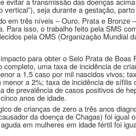
ão vertical”), seja durante a gestação, pa
ido em três níveis – Ouro, Prata e Bronze 
iva. Para isso, o trabalho feito pela SMS c
elecidos pela OMS (Organização Mundial d
 impacto para obter o Selo Prata de Boas 
 completo, uma taxa de incidência de cria
menor a 1,5 caso por mil nascidos vivos; ta
u menor a 2%; taxa de incidência de sífilis
xa de prevalência de casos positivos de hep
 cinco anos de idade.
gico de crianças de zero a três anos diagn
causador da doença de Chagas) foi igual o
aguda em mulheres em idade fértil foi igu
de processo nos dois últimos anos complet