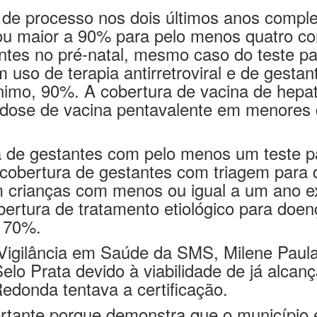
u maior a 90% para pelo menos quatro con
tes no pré-natal, mesmo caso do teste para
 uso de terapia antirretroviral e de gest
ínimo, 90%. A cobertura de vacina de hepat
a dose de vacina pentavalente em menores
 de gestantes com pelo menos um teste par
a cobertura de gestantes com triagem para
 crianças com menos ou igual a um ano ex
obertura de tratamento etiológico para d
a 70%.
igilância em Saúde da SMS, Milene Paula 
Selo Prata devido à viabilidade de já alca
edonda tentava a certificação.
rtante porque demonstra que o município 
tendimento às gestantes, a cobertura vaci