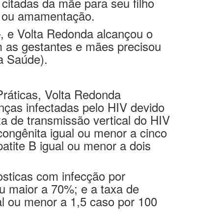
rto ou amamentação.
–, e Volta Redonda alcançou o
om as gestantes e mães precisou
a Saúde).
Práticas, Volta Redonda
nças infectadas pelo HIV devido
xa de transmissão vertical do HIV
 congênita igual ou menor a cinco
atite B igual ou menor a dois
osticas com infecção por
u maior a 70%; e a taxa de
al ou menor a 1,5 caso por 100
os (por ano de notificação), a