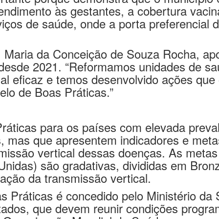
iços de saúde, onde a porta preferencial 
e, Maria da Conceição de Souza Rocha, ap
a desde 2021. “Reformamos unidades de sa
al eficaz e temos desenvolvido ações qu
elo de Boas Práticas.”
ticas para os países com elevada prevalên
, mas que apresentem indicadores e meta
missão vertical dessas doenças. As metas
idas) são gradativas, divididas em Bronz
nação da transmissão vertical.
as Práticas é concedido pelo Ministério da
tados, que devem reunir condições progra
a Organização Mundial da Saúde.