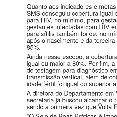
SMS conseguiu cobertura igual o
para HIV, no mínimo, para gestan
gestantes infectadas com HIV em
para sífilis também foi de, no m
após o nascimento e da terceir
85%.
Ainda nesse escopo, a cobertura
igual ou maior a 80%. Por fim, 
de testagem para diagnóstico em
transmissão vertical, além de c
idade fértil foi igual ou superior 
A diretora do Departamento em V
secretaria já buscou alcançar o 
sendo a primeira vez que Volta R
"O Selo de Boas Práticas é impo
indicadores de saúde, seja no a