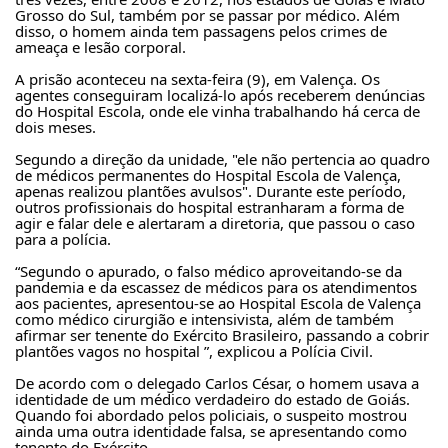
três vezes, entre 2008 e 2012, nos estados de Goiás e Mato 
Grosso do Sul, também por se passar por médico. Além 
disso, o homem ainda tem passagens pelos crimes de 
ameaça e lesão corporal.
A prisão aconteceu na sexta-feira (9), em Valença. Os 
agentes conseguiram localizá-lo após receberem denúncias 
do Hospital Escola, onde ele vinha trabalhando há cerca de 
dois meses.
Segundo a direção da unidade, "ele não pertencia ao quadro 
de médicos permanentes do Hospital Escola de Valença, 
apenas realizou plantões avulsos". Durante este período, 
outros profissionais do hospital estranharam a forma de 
agir e falar dele e alertaram a diretoria, que passou o caso 
para a polícia.
“Segundo o apurado, o falso médico aproveitando-se da 
pandemia e da escassez de médicos para os atendimentos 
aos pacientes, apresentou-se ao Hospital Escola de Valença 
como médico cirurgião e intensivista, além de também 
afirmar ser tenente do Exército Brasileiro, passando a cobrir 
plantões vagos no hospital ”, explicou a Polícia Civil.
De acordo com o delegado Carlos César, o homem usava a 
identidade de um médico verdadeiro do estado de Goiás. 
Quando foi abordado pelos policiais, o suspeito mostrou 
ainda uma outra identidade falsa, se apresentando como 