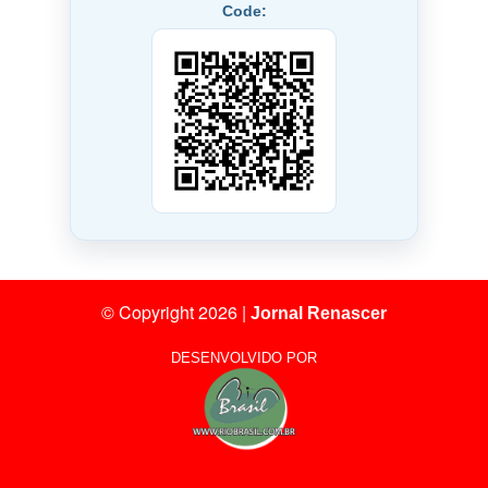
Compartilhe Com Seus Amigos Nosso QR
Code:
© Copyright 2026
|
Jornal Renascer
DESENVOLVIDO POR