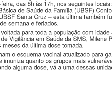
ra a doença ou precisa atualizar a cader
feira, das 8h às 17h, nos seguintes locai
Básica de Saúde da Família (UBSF) Conf
e UBSF Santa Cruz – esta última também fu
s de semana e feriados.
 voltada para toda a população com idade 
 de Vigilância em Saúde da SMS, Milene P
eis meses da última dose tomada.
ham o esquema vacinal atualizado para ga
 imuniza quanto os grupos mais vulneráve
tando alguma dose, vá a uma dessas unidad