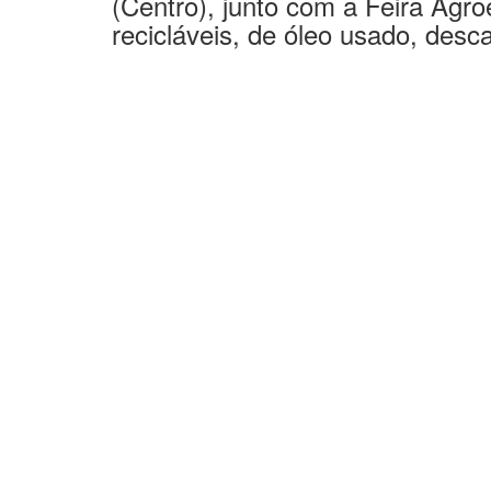
As comemorações terminam no
(Centro), junto com a Feira Agro
recicláveis,
de
óleo usado, descar