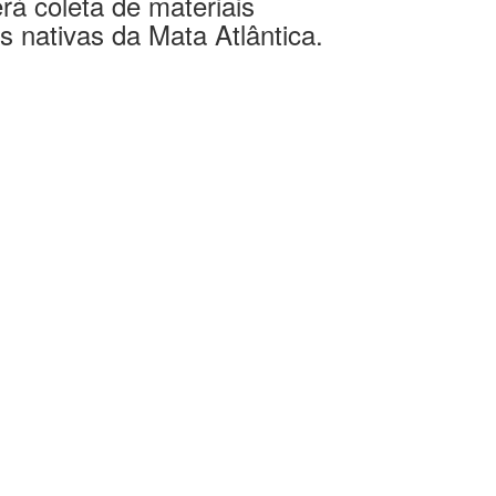
a Praça George Jacob
Abdue
rá coleta de materiais
 nativas da Mata Atlântica.