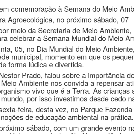
ões em comemoração à Semana do Meio Amb
ira Agro
e
cológica, no próximo sábado,
07
 por meio da Secretaria de Meio Ambiente, 
ara celebrar a Semana Mundial do Meio Am
inta, 05
, no Dia Mundial do Meio Ambiente
rede municipal, momento em que os peque
e forma lúdica e divertida.
Nestor Prado, falou sobre a importância d
Meio Ambiente nos convida a repensar atit
organismo vivo que é a Terra.
As crianças 
 mundo, por isso
investimos desde cedo n
sexta-feira, desta vez, no Parque Fazend
 noções de e
ducação ambiental na prática.