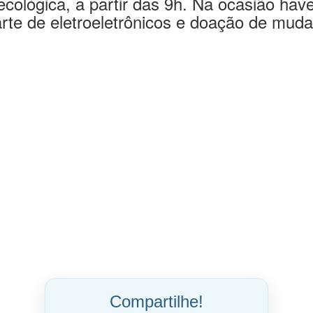
próximo
sábado, com um
grande
evento n
ecológica, a partir das 9h. Na ocasião have
te de eletroeletrônicos e doação de mudas